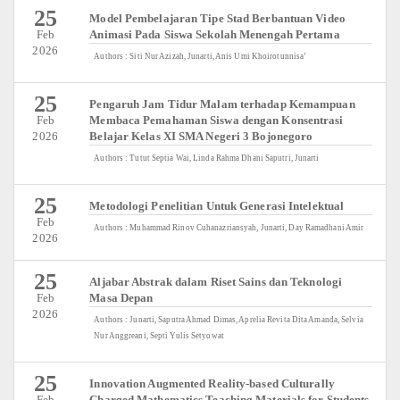
25
Model Pembelajaran Tipe Stad Berbantuan Video
Feb
Animasi Pada Siswa Sekolah Menengah Pertama
2026
Authors : Siti Nur Azizah, Junarti, Anis Umi Khoirotunnisa’
25
Pengaruh Jam Tidur Malam terhadap Kemampuan
Feb
Membaca Pemahaman Siswa dengan Konsentrasi
2026
Belajar Kelas XI SMA Negeri 3 Bojonegoro
Authors : Tutut Septia Wai, Linda Rahma Dhani Saputri, Junarti
25
Metodologi Penelitian Untuk Generasi Intelektual
Feb
Authors : Muhammad Rinov Cuhanazriansyah, Junarti, Day Ramadhani Amir
2026
25
Aljabar Abstrak dalam Riset Sains dan Teknologi
Feb
Masa Depan
2026
Authors : Junarti, Saputra Ahmad Dimas, Aprelia Revita Dita Amanda, Selvia
Nur Anggreani, Septi Yulis Setyowat
25
Innovation Augmented Reality-based Culturally
Feb
Charged Mathematics Teaching Materials for Students