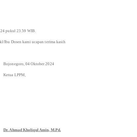
024 pukul 23.59 WIB.
kl/Ibu Dosen kami ucapan terima kasih
Bojonegoro, 04 Oktober 2024
Ketua LPPM,
Dr. Ahmad Kholiqul Amin, M.Pd.