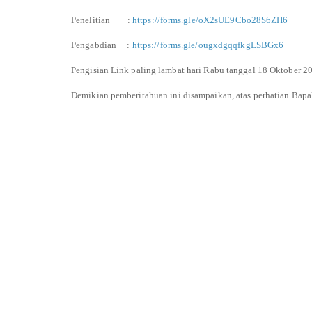
Penelitian :
https://forms.gle/oX2sUE9Cbo28S6ZH6
Pengabdian :
https://forms.gle/ougxdgqqfkgLSBGx6
Pengisian Link paling lambat hari Rabu tanggal 18 Oktober 2
Demikian pemberitahuan ini disampaikan, atas perhatian Bapa